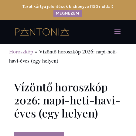
Tarot kártya jelentések kiskönyve (150+ oldal)
MEGNÉZEM
Horoszkóp
»
Vízöntő horoszkóp 2026: napi-heti-
havi-éves (egy helyen)
Vízöntő horoszkóp
2026: napi-heti-havi-
éves (egy helyen)