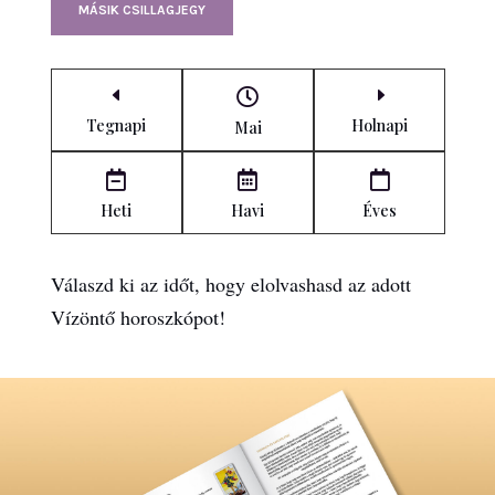
MÁSIK CSILLAGJEGY
D
E

Tegnapi
Holnapi
Mai



Heti
Havi
Éves
Válaszd ki az időt, hogy elolvashasd az adott
Vízöntő horoszkópot!