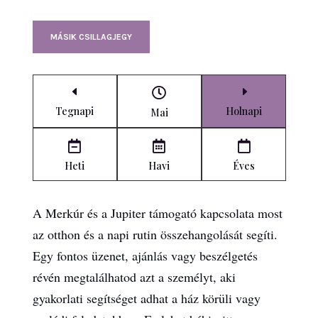
MÁSIK CSILLAGJEGY
D
E

Tegnapi
Holnapi
Mai



Heti
Havi
Éves
A Merkúr és a Jupiter támogató kapcsolata most
az otthon és a napi rutin összehangolását segíti.
Egy fontos üzenet, ajánlás vagy beszélgetés
révén megtalálhatod azt a személyt, aki
gyakorlati segítséget adhat a ház körüli vagy