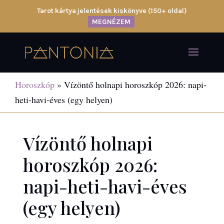
Tarot kártya jelentések kiskönyve (150+ oldal)
MEGNÉZEM
Horoszkóp
»
Vízöntő holnapi horoszkóp 2026: napi-
heti-havi-éves (egy helyen)
Vízöntő holnapi
horoszkóp 2026:
napi-heti-havi-éves
(egy helyen)