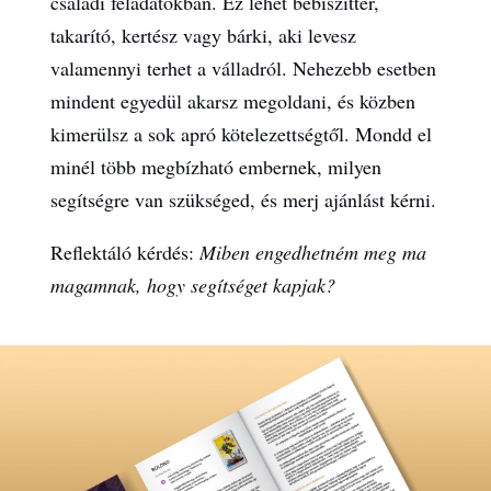
családi feladatokban. Ez lehet bébiszitter,
takarító, kertész vagy bárki, aki levesz
valamennyi terhet a válladról. Nehezebb esetben
mindent egyedül akarsz megoldani, és közben
kimerülsz a sok apró kötelezettségtől. Mondd el
minél több megbízható embernek, milyen
segítségre van szükséged, és merj ajánlást kérni.
Reflektáló kérdés:
Miben engedhetném meg ma
magamnak, hogy segítséget kapjak?