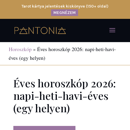
Tarot kártya jelentések kiskönyve (150+ oldal)
MEGNÉZEM
Horoszkóp
»
Éves horoszkóp 2026: napi-heti-havi-
éves (egy helyen)
Éves horoszkóp 2026:
napi-heti-havi-éves
(egy helyen)