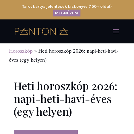
Tarot kártya jelentések kiskönyve (150+ oldal)
MEGNÉZEM
Horoszkóp
»
Heti horoszkóp 2026: napi-heti-havi-
éves (egy helyen)
Heti horoszkóp 2026:
napi-heti-havi-éves
(egy helyen)