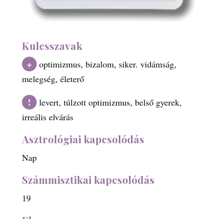
Kulcsszavak
+
optimizmus, bizalom, siker. vidámság,
melegség, életerő
!
levert, túlzott optimizmus, belső gyerek,
irreális elvárás
Asztrológiai kapcsolódás
Nap
Számmisztikai kapcsolódás
19