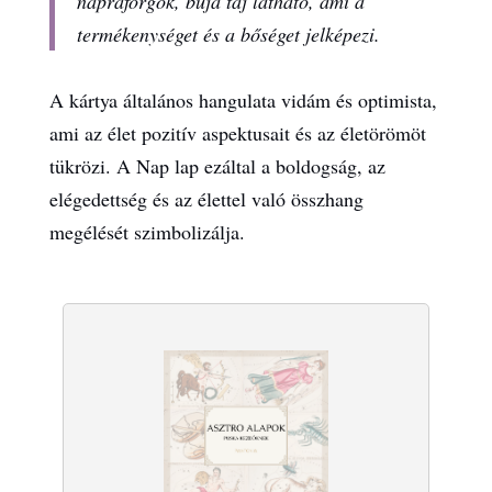
napraforgók, buja táj látható, ami a
termékenységet és a bőséget jelképezi.
A kártya általános hangulata vidám és optimista,
ami az élet pozitív aspektusait és az életörömöt
tükrözi. A Nap lap ezáltal a boldogság, az
elégedettség és az élettel való összhang
megélését szimbolizálja.