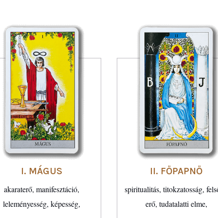
I. MÁGUS
II. FŐPAPNŐ
akaraterő, manifesztáció,
spiritualitás, titokzatosság, fel
leleményesség, képesség,
erő, tudatalatti elme,