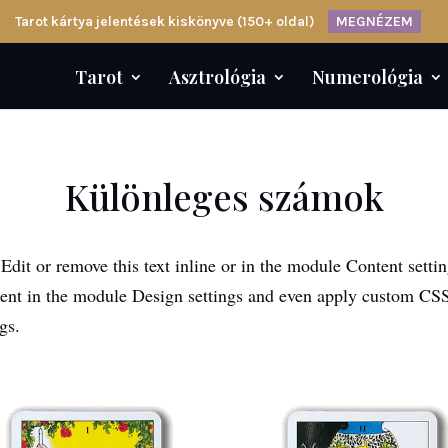
Tarot kártya jelentések kiskönyve (150+ oldal)
MEGNÉZEM
Tarot
Asztrológia
Numerológia
Különleges számok
Edit or remove this text inline or in the module Content settin
tent in the module Design settings and even apply custom CSS t
gs.