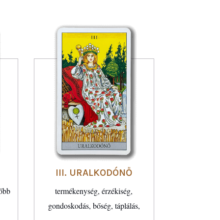
III. URALKODÓNŐ
sőbb
termékenység, érzékiség,
gondoskodás, bőség, táplálás,