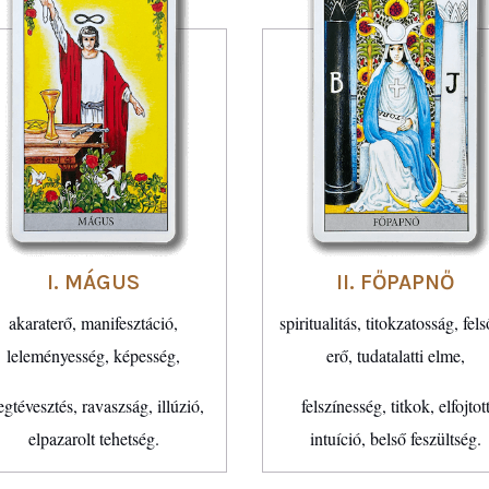
I. MÁGUS
II. FŐPAPNŐ
akaraterő, manifesztáció,
spiritualitás, titokzatosság, fel
leleményesség, képesség,
erő, tudatalatti elme,
gtévesztés, ravaszság, illúzió,
felszínesség, titkok, elfojtot
elpazarolt tehetség.
intuíció, belső feszültség.