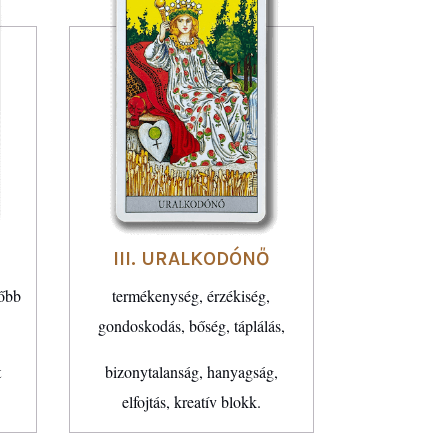
III. URALKODÓNŐ
sőbb
termékenység, érzékiség,
gondoskodás, bőség, táplálás,
t
bizonytalanság, hanyagság,
elfojtás, kreatív blokk.