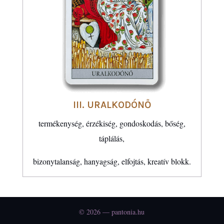
III. URALKODÓNŐ
termékenység, érzékiség, gondoskodás, bőség,
táplálás,
bizonytalanság, hanyagság, elfojtás, kreatív blokk.
© 2026 — pantonia.hu