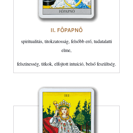
II. FŐPAPNŐ
spiritualitás, titokzatosság, felsőbb erő, tudatalatti
elme,
felszínesség, titkok, elfojtott intuíció, belső feszültség.