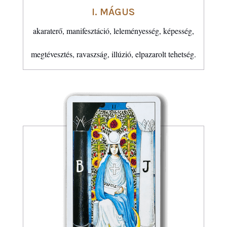
I. MÁGUS
akaraterő, manifesztáció, leleményesség, képesség,
megtévesztés, ravaszság, illúzió, elpazarolt tehetség.