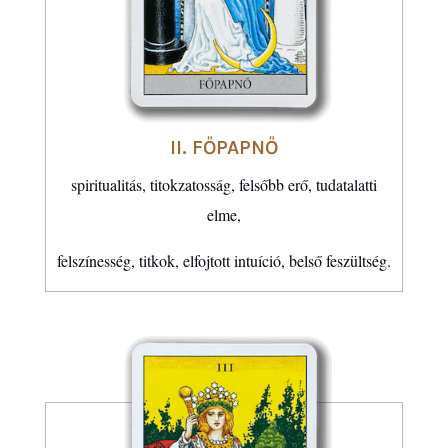
II. FŐPAPNŐ
spiritualitás, titokzatosság, felsőbb erő, tudatalatti
elme,
felszínesség, titkok, elfojtott intuíció, belső feszültség.